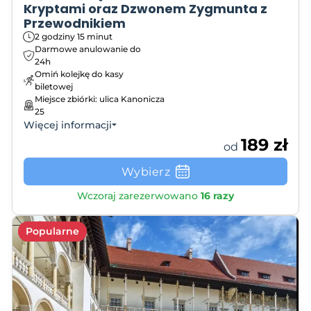
Kryptami oraz Dzwonem Zygmunta z
Przewodnikiem
2 godziny 15 minut
Darmowe anulowanie do
24h
Omiń kolejkę do kasy
biletowej
Miejsce zbiórki: ulica Kanonicza
25
Więcej informacji
189 zł
od
Wybierz
Wczoraj zarezerwowano
16 razy
Popularne