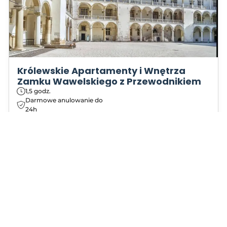
Królewskie Apartamenty i Wnętrza
Zamku Wawelskiego z Przewodnikiem
1,5 godz.
Darmowe anulowanie do
24h
Omiń kolejkę do kasy
biletowej
Miejsce zbiórki: ulica Kanonicza
25
Więcej informacji
109 zł
od
Wybierz
Wczoraj zarezerwowano
4 razy