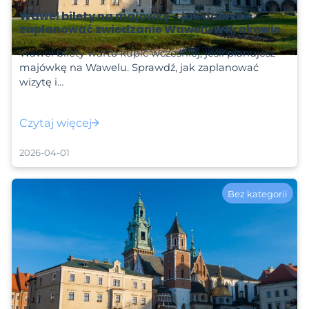
Wawel bilety na majówkę – jak dobrze
zaplanować zwiedzanie Wawelu w Krakowie
Wawel bilety warto kupić wcześniej, jeśli planujesz
majówkę na Wawelu. Sprawdź, jak zaplanować
wizytę i…
Czytaj więcej
2026-04-01
Bez kategorii