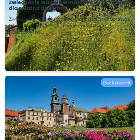
Zwiedzanie Wawelu w majówkę 2026: 7 porad
dla rodzin z dziećmi
Zwiedzanie Wawelu w majówkę z dziećmi? Sprawdź
bilety, trasy, atrakcje rodzinne i praktyczne
wskazówki na…
Czytaj więcej
2026-04-20
Bez kategorii