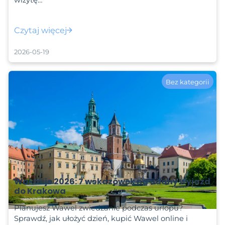
wizytę…
Czytaj więcej
2026-05-19
Bez kategorii
Wakacje 2026: 7 wskazówek na udany wyjazd
do Krakowa
Planujesz Wawel zwiedzanie podczas urlopu?
Sprawdź, jak ułożyć dzień, kupić Wawel online i