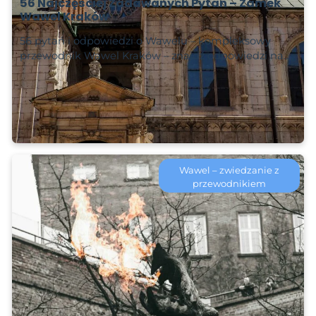
56 Najczęściej Zadawanych Pytań – Zamek
Wawel Kraków
56 pytań i odpowiedzi o Wawelu – kompleksowy
przewodnik Wawel Kraków – znajdź odpowiedzi na…
Czytaj więcej
2025-02-07
Wawel – zwiedzanie z
przewodnikiem