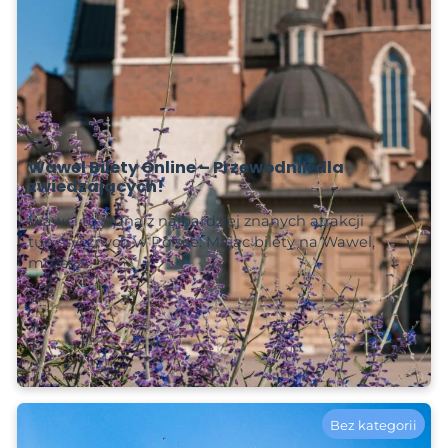
Wawel Bilety Online – Przewodnik dla
zwiedzających!
Wawel to jedna z najbardziej znanych atrakcji
turystycznych w Polsce. Mając bilety na Wawel,
możesz…
Czytaj więcej
2025-03-21
Bez kategorii