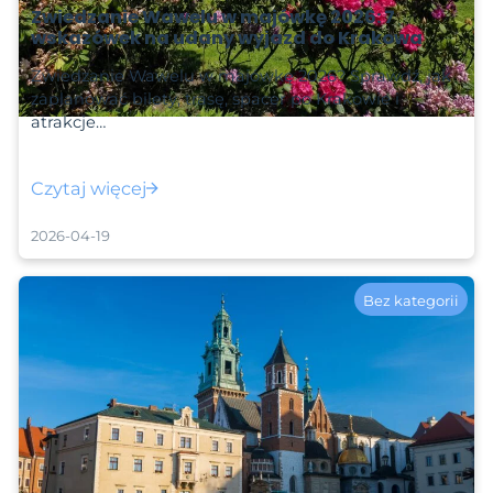
Zwiedzanie Wawelu w majówkę 2026: 7
wskazówek na udany wyjazd do Krakowa
Zwiedzanie Wawelu w majówkę 2026? Sprawdź, jak
zaplanować bilety, trasę, spacer po Krakowie i
atrakcje…
Czytaj więcej
2026-04-19
Bez kategorii