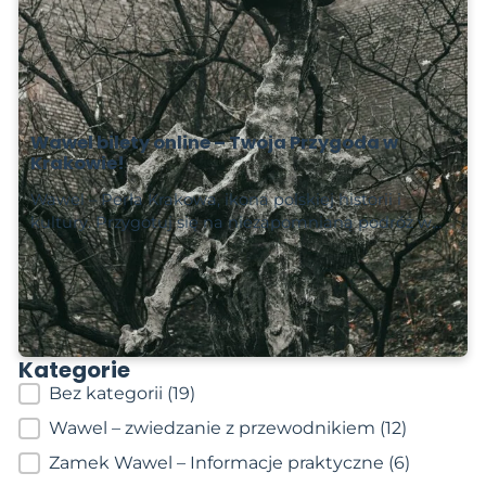
Wawel bilety online – Twoja Przygoda w
Krakowie!
Wawel – Perła Krakowa, ikona polskiej historii i
kultury. Przygotuj się na niezapomnianą podróż w…
Czytaj więcej
2024-12-01
Kategorie
Kategorie wpisów
Bez kategorii
(19)
Wawel – zwiedzanie z przewodnikiem
(12)
Zamek Wawel – Informacje praktyczne
(6)