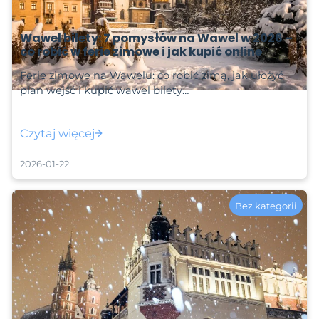
Wawel bilety: 7 pomysłów na Wawel w 2026 –
co robić w ferie zimowe i jak kupić online
Ferie zimowe na Wawelu: co robić zimą, jak ułożyć
plan wejść i kupić wawel bilety…
Czytaj więcej
2026-01-22
Bez kategorii