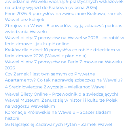
Zwiedzanie Wawelu wiosną: 9 praktycznych wskazówek
na udany wyjazd do Krakowa (wiosna 2026)
Ferie 2026: 9 pomysłów na zwiedzanie Krakowa, zamek
Wawel bez kolejek
Zbrojownia Wawel: 8 powodów, by ją zobaczyć podczas
zwiedzania Wawelu
Wawel bilety: 7 pomysłów na Wawel w 2026 – co robić w
ferie zimowe i jak kupić online
Kraków dla dzieci: 10 pomysłów co robić z dzieckiem w
ferie zimowe 2026 (Wawel + plan dnia)
Wawel bilety: 7 pomysłów na Ferie Zimowe na Wawelu
2026
Czy Zamek 1 jest tym samym co Prywatne
Apartamenty? Co tak naprawdę zobaczysz na Wawelu?
4 Średniowieczne Zwyczaje – Wielkanoc Wawel
Wawel Bilety Online – Przewodnik dla zwiedzających!
Wawel Muzeum: Zanurz się w historii i kulturze Polski
na wzgórzu Wawelskim
Koronacje Królewskie na Wawelu – Spacer śladami
historii
56 Najczęściej Zadawanych Pytań – Zamek Wawel