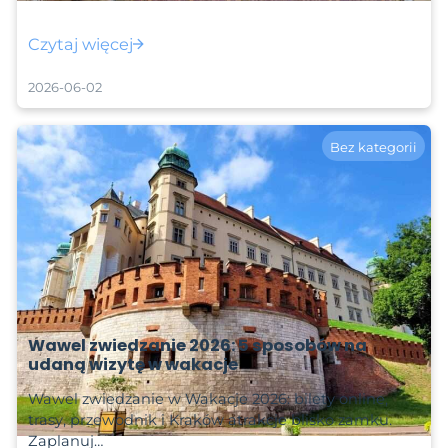
Czytaj więcej
2026-06-02
Bez kategorii
Wawel zwiedzanie 2026: 5 sposobów na
udaną wizytę w wakacje
Wawel zwiedzanie w Wakacje 2026: bilety online,
trasy, przewodnik i Kraków atrakcje blisko zamku.
Zaplanuj…