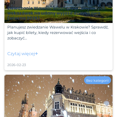
Zwiedzanie Wawelu wiosną: 9 praktycznych
wskazówek na udany wyjazd do Krakowa
(wiosna 2026)
Planujesz zwiedzanie Wawelu w Krakowie? Sprawdź,
jak kupić bilety, kiedy rezerwować wejścia i co
zobaczyć…
Czytaj więcej
2026-02-23
Bez kategorii