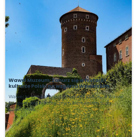
Wawel Muzeum: Zanurz się w historii i
kulturze Polski na wzgórzu Wawelskim
Wawel to symbol polskiej historii i kultury, a Wawel
Muzeum jest nieodłącznym elementem tego
dziedzictwa.…
Czytaj więcej