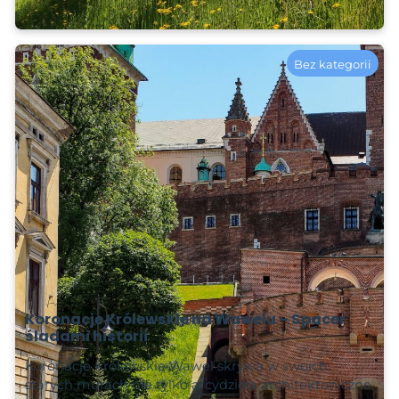
2025-03-07
Bez kategorii
Koronacje Królewskie na Wawelu – Spacer
śladami historii
Koronacje Królewskie Wawel skrywa w swoich
starych murach nie tylko arcydzieła architektoniczne,