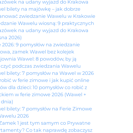
azówek na udany wyjazd do Krakowa
l bilety na majówkę – jak dobrze
anować zwiedzanie Wawelu w Krakowie
dzanie Wawelu wiosną: 9 praktycznych
azówek na udany wyjazd do Krakowa
sna 2026)
e 2026: 9 pomysłów na zwiedzanie
owa, zamek Wawel bez kolejek
jownia Wawel: 8 powodów, by ją
czyć podczas zwiedzania Wawelu
l bilety: 7 pomysłów na Wawel w 2026
 robić w ferie zimowe i jak kupić online
ów dla dzieci: 10 pomysłów co robić z
ckiem w ferie zimowe 2026 (Wawel +
 dnia)
l bilety: 7 pomysłów na Ferie Zimowe
Wawelu 2026
Zamek 1 jest tym samym co Prywatne
tamenty? Co tak naprawdę zobaczysz