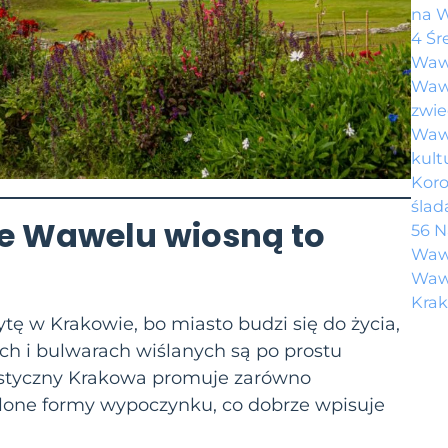
na 
4 Śr
Waw
Wawe
zwie
Wawe
kult
Koro
ślad
ie Wawelu
wiosną to
56 N
Waw
Wawe
Krak
tę w Krakowie, bo miasto budzi się do życia,
ch i bulwarach wiślanych są po prostu
urystyczny Krakowa promuje zarówno
ielone formy wypoczynku, co dobrze wpisuje