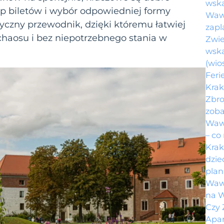
wsk
up biletów i wybór odpowiedniej formy
Wawe
tyczny przewodnik, dzięki któremu łatwiej
zapl
chaosu i bez niepotrzebnego stania w
Zwie
wsk
(wio
Feri
Krak
Zbro
zoba
Wawe
– co
Krak
dzie
plan
Wawe
na 
Czy 
Apar