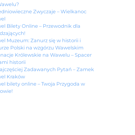
Wawelu?
edniowieczne Zwyczaje – Wielkanoc
el
l Bilety Online – Przewodnik dla
dzających!
l Muzeum: Zanurz się w historii i
urze Polski na wzgórzu Wawelskim
nacje Królewskie na Wawelu – Spacer
ami historii
ajczęściej Zadawanych Pytań – Zamek
el Kraków
l bilety online – Twoja Przygoda w
owie!