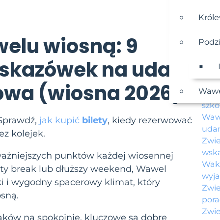
Król
elu wiosną: 9
Podz
wskazówek na udany
Po
Ak
owa (wiosna 2026)
Wawe
Wawe
szkoł
Wawe
Sprawdź,
jak kupić
bilety
, kiedy rezerwować
udan
ez kolejek.
Zwie
wsk
ważniejszych punktów każdej wiosennej
Waka
city break lub dłuższy weekend, Wawel
wyja
ki i wygodny spacerowy klimat, który
Zwie
osną.
pora
Zwie
raków na spokojnie, kluczowe są dobre