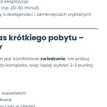
da ekspozycja.
(np. 20–30 minut).
y o dostępności i zamknięciach wybranych
s krótkiego pobytu –
y
lem jest komfortowe
zwiedzanie
, nie próbuj
to kompleks, więc lepiej wybrać 2–3 punkty
zu wawelskim
mkowa
ny czas w planie)