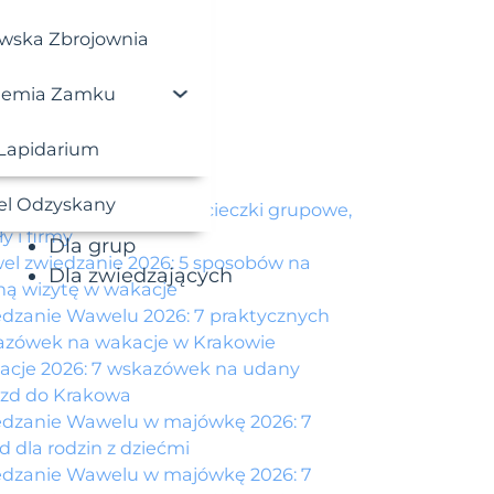
ewska Zbrojownia
iemia Zamku
wrót do bloga
Lapidarium
tualności
l Odzyskany
l zwiedzanie 2026: wycieczki grupowe,
y i firmy
Dla grup
l zwiedzanie 2026: 5 sposobów na
Dla zwiedzających
ą wizytę w wakacje
dzanie Wawelu 2026: 7 praktycznych
azówek na wakacje w Krakowie
cje 2026: 7 wskazówek na udany
zd do Krakowa
dzanie Wawelu w majówkę 2026: 7
d dla rodzin z dziećmi
dzanie Wawelu w majówkę 2026: 7