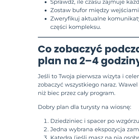
Sprawdź, ile czasu zajmuje każ
Zostaw bufor między wejściami 
Zweryfikuj aktualne komunikat
części kompleksu.
Co zobaczyć podcza
plan na 2–4 godzin
Jeśli to Twoja pierwsza wizyta i ce
zobaczyć wszystkiego naraz. Wawel 
niż biec przez cały program.
Dobry plan dla turysty na wiosnę:
Dziedziniec i spacer po wzgór
Jedna wybrana ekspozycja za
Katedra (jeśli masz na nią osob